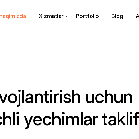
 haqimizda
Xizmatlar
Portfolio
Blog
A
ivojlantirish uchun
hli yechimlar taklif