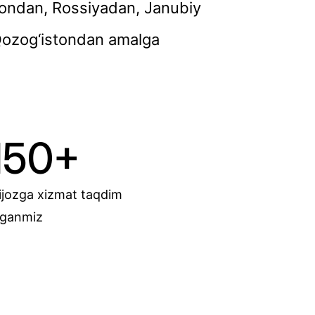
stondan, Rossiyadan, Janubiy
Qozog‘istondan amalga
150
+
jozga xizmat taqdim
tganmiz