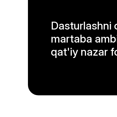
Dasturlashni 
martaba ambi
qat'iy nazar f