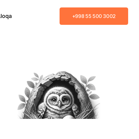
loqa
+998 55 500 3002