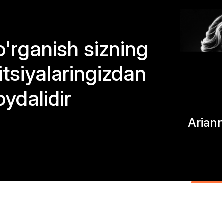
o'rganish sizning
tsiyalaringizdan
oydalidir
Arian