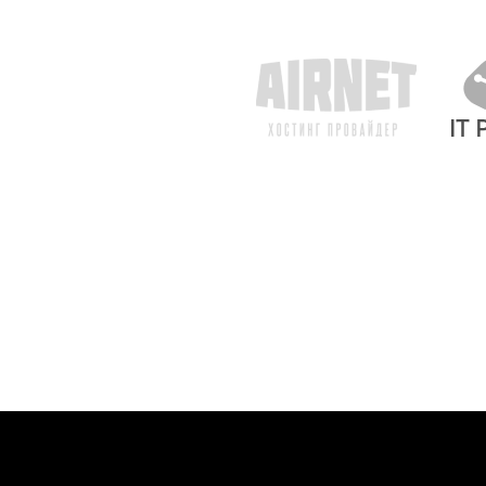
quvv
Mahs
mua
yaxs
o'tk