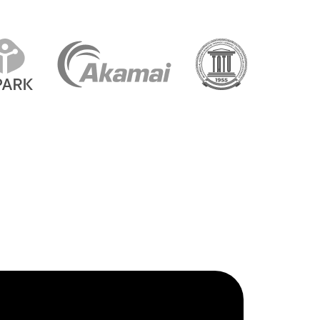
atlanadigan kod bazasini yaratish
ulotni xatolar, foydalanish
mmolari va boshqa mumkin bo'lgan
hilanishlar uchun doimiy sinovdan
azish