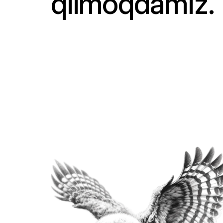
qilmoqdamiz.