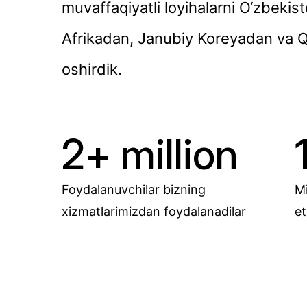
muvaffaqiyatli loyihalarni O‘zbeki
Afrikadan, Janubiy Koreyadan va 
oshirdik.
2+
million
Foydalanuvchilar bizning
Mi
xizmatlarimizdan foydalanadilar
e