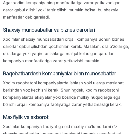
Agar xodim kompaniyaning manfaatlariga zarar yetkazadigan
qaror qabul qilishi yoki ta’sir qilishi mumkin bo‘lsa, bu shaxsiy
manfaatlar deb qaraladi.
Shaxsiy munosabatlar va biznes qarorlari
Xodimlar shaxsiy munosabatlari orqali kompaniya uchun biznes
qarorlar qabul qilishdan qochishlari kerak. Masalan, oila a’zolariga,
do‘stlarga yoki yaqin tanishlarga ma’qul keladigan qarorlar
kompaniya manfaatlariga zarar yetkazishi mumkin.
Raqobatbardosh kompaniyalar bilan munosabatlar
Xodim raqobatchi kompaniyalarda ishlash yoki ularga maslahat
berishdan voz kechishi kerak. Shuningdek, xodim raqobatchi
kompaniyalarda aksiyalar yoki boshqa mulkiy huquqlarga ega
bo‘lishi orqali kompaniya faoliyatiga zarar yetkazmasligi kerak.
Maxfiylik va axborot
Xodimlar kompaniya faoliyatiga oid maxfiy ma’lumotlarni o‘z
shaxsiy manfaatlari uchun yoki uchinchi tomonlar manfaatlari