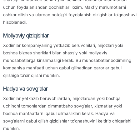
uchun foydalanishdan qochishlari lozim. Maxfiy ma’lumotlarni
oshkor qilish va ulardan noto‘g‘ri foydalanish qiziqishlar to‘qnashuvi
hisoblanadi.
Moliyaviy qiziqishlar
Xodimlar kompaniyaning yetkazib beruvchilari, mijozlari yoki
boshqa biznes sheriklari bilan shaxsiy yoki moliyaviy
munosabatlarga kirishmasligi kerak. Bu munosabatlar xodimning
kompaniya manfaati uchun qabul qilinadigan qarorlar qabul
qilishiga ta’sir qilishi mumkin.
Hadya va sovg‘alar
Xodimlar yetkazib beruvchilardan, mijozlardan yoki boshqa
uchinchi tomonlardan qimmatbaho sovg‘alar, xizmatlar yoki
boshqa manfaatlarni qabul qilmasliklari kerak. Hadya va
sovg‘alarni qabul qilish qiziqishlar to‘qnashuvini keltirib chiqarishi
mumkin.