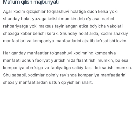
Ma’lum qilish majburiyati
Agar xodim qiziqishlar to‘qnashuvi holatiga duch kelsa yoki
shunday holat yuzaga kelishi mumkin deb o‘ylasa, darhol
rahbariyatga yoki maxsus tayinlangan etika bo‘yicha vakolatli
shaxsga xabar berishi kerak. Shunday holatlarda, xodim shaxsiy
manfaatlari va kompaniya manfaatlarini ajratib ko‘rsatishi lozim.
Har qanday manfaatlar to‘qnashuvi xodimning kompaniya
manfaati uchun faoliyat yuritishini zaiflashtirishi mumkin, bu esa
kompaniya obro‘siga va faoliyatiga salbiy ta’sir ko‘rsatishi mumkin.
Shu sababli, xodimlar doimiy ravishda kompaniya manfaatlarini
shaxsiy manfaatlardan ustun qo‘yishlari shart.