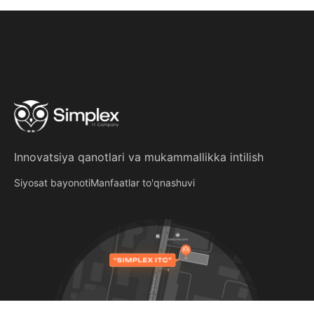
Innovatsiya qanotlari
va
mukammallikka intilish
Siyosat bayonoti
Manfaatlar to'qnashuvi