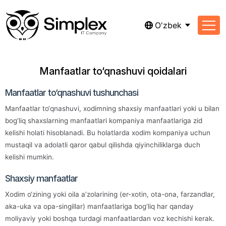
O'zbek
Manfaatlar to‘qnashuvi qoidalari
Manfaatlar to‘qnashuvi tushunchasi
Manfaatlar to‘qnashuvi, xodimning shaxsiy manfaatlari yoki u bilan
bog‘liq shaxslarning manfaatlari kompaniya manfaatlariga zid
kelishi holati hisoblanadi. Bu holatlarda xodim kompaniya uchun
mustaqil va adolatli qaror qabul qilishda qiyinchiliklarga duch
kelishi mumkin.
Shaxsiy manfaatlar
Xodim o‘zining yoki oila a’zolarining (er-xotin, ota-ona, farzandlar,
aka-uka va opa-singillar) manfaatlariga bog‘liq har qanday
moliyaviy yoki boshqa turdagi manfaatlardan voz kechishi kerak.