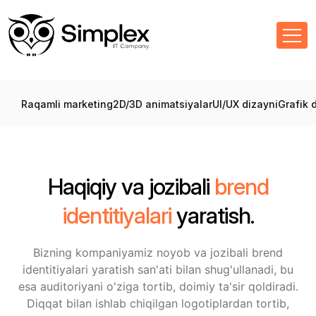
Raqamli marketing
2D/3D animatsiyalar
UI/UX dizayni
Grafik 
Haqiqiy va jozibali
brend
identitiyalari
yaratish.
Bizning kompaniyamiz noyob va jozibali brend
identitiyalari yaratish san'ati bilan shug'ullanadi, bu
esa auditoriyani o'ziga tortib, doimiy ta'sir qoldiradi.
Diqqat bilan ishlab chiqilgan logotiplardan tortib,