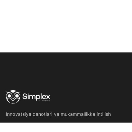
Innovatsiya qanotlari
va
mukammallikka intilish
Siyosat bayonoti
Manfaatlar to'qnashuvi