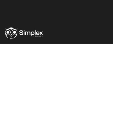
Крылья инноваций
и
стремление к совершенству
Политическое заявление
Конфликт интересов