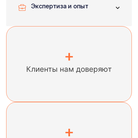
соответствующие уникальным
Экспертиза и опыт
потребностям каждого клиента, вместо
универсальных услуг.
Отмечаем годы опыта, спектр
выполненных проектов и конкретные
экспертные знания в технологиях, которые
наиболее важны для потенциальных
+
клиентов.
Клиенты нам доверяют
+