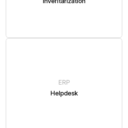
Inveritarization
ERP
Helpdesk