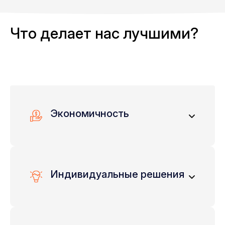
Что делает нас лучшими?
Экономичность
Мы предлагаем конкурентоспособные
цены без ущерба для качества. Наша цель
- предложить вам лучшую ценность за
Индивидуальные решения
ваши инвестиции.
Подчеркиваем способность
предоставлять индивидуальные решения,