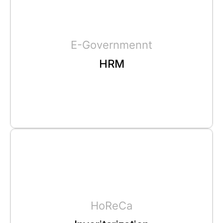
E-Governmennt
HRM
HoReCa