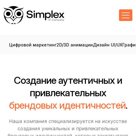
Цифровой маркетинг
2D/3D анимации
Дизайн UI/UX
Графи
Создание аутентичных и
привлекательных
брендовых идентичностей
.
Наша компания специализируется на искусстве
создания уникальных и привлекательных
брендовых идентичностей, которые захватывают