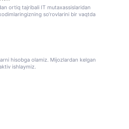
an ortiq tajribali IT mutaxassislaridan
 xodimlaringizning so‘rovlarini bir vaqtda
alarni hisobga olamiz. Mijozlardan kelgan
oaktiv ishlaymiz.