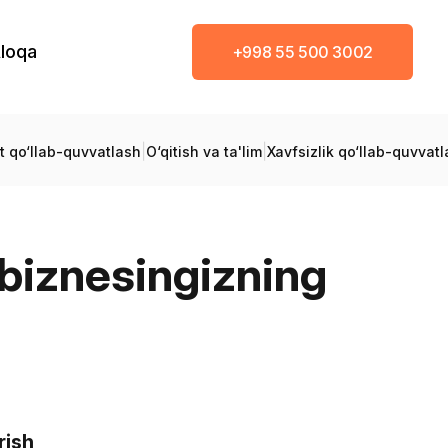
loqa
+998 55 500 3002
|
|
t qo‘llab-quvvatlash
O‘qitish va ta'lim
Xavfsizlik qo‘llab-quvvatl
 biznesingizning
rish