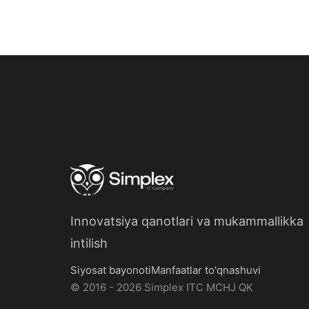
Innovatsiya qanotlari
va
mukammallikka
intilish
Siyosat bayonoti
Manfaatlar to'qnashuvi
© 2016 - 2026 Simplex ITC MCHJ QK