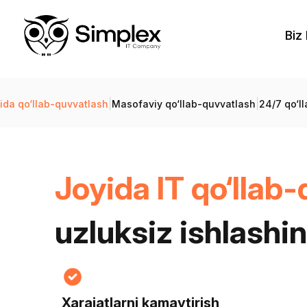
Biz
|
|
ida qo‘llab-quvvatlash
Masofaviy qo‘llab-quvvatlash
24/7 qo‘l
Joyida IT qo‘llab
uzluksiz ishlashin
Xarajatlarni kamaytirish