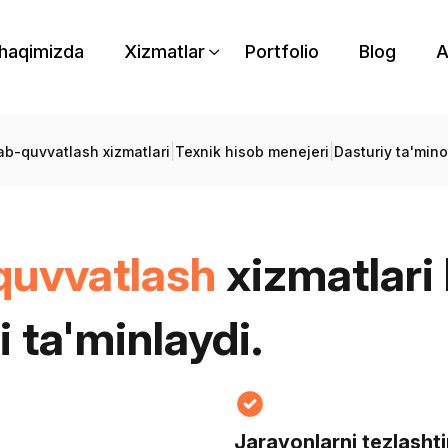
 haqimizda
Xizmatlar
Portfolio
Blog
A
|
|
lab-quvvatlash xizmatlari
Texnik hisob menejeri
Dasturiy ta'mino
-quvvatlash
xizmatlari
i ta'minlaydi.
Jarayonlarni tezlashti