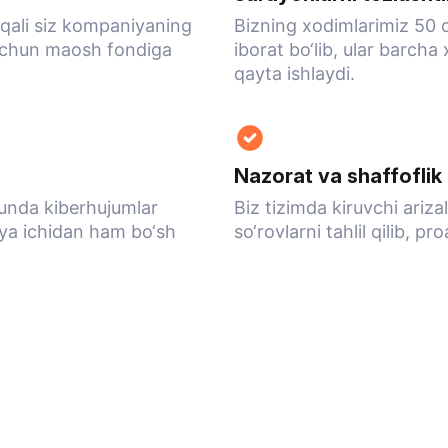
rqali siz kompaniyaning
Bizning xodimlarimiz 50 d
i uchun maosh fondiga
iborat bo‘lib, ular barcha
qayta ishlaydi.
Nazorat va shaffoflik
 unda kiberhujumlar
Biz tizimda kiruvchi ariz
ya ichidan ham bo‘sh
so‘rovlarni tahlil qilib, pr