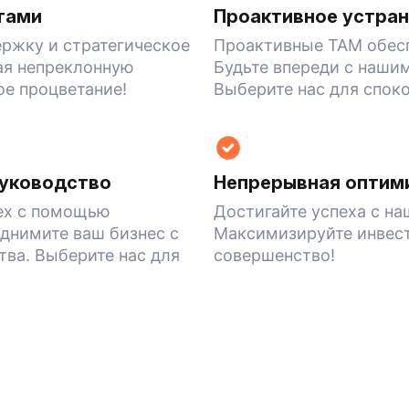
тами
Проактивное устра
ржку и стратегическое
Проактивные TAM обес
ая непреклонную
Будьте впереди с наши
ое процветание!
Выберите нас для споко
руководство
Непрерывная оптим
ех с помощью
Достигайте успеха с 
днимите ваш бизнес с
Максимизируйте инвест
ва. Выберите нас для
совершенство!