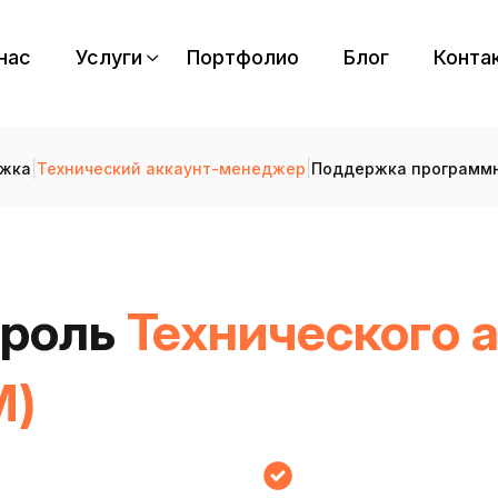
нас
Услуги
Портфолио
Блог
Конта
|
|
ржка
Технический аккаунт-менеджер
Поддержка программн
 роль
Технического 
M)