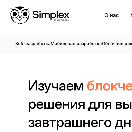
О нас
Веб-разработка
Мобильная разработка
Облачное ре
Изучаем
блокче
решения для вы
завтрашнего дн