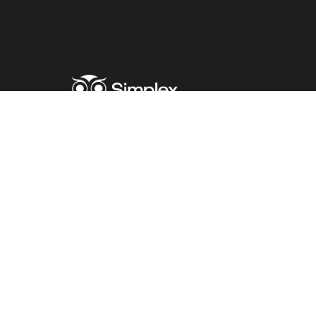
Крылья инноваций
и
стремление к
совершенству
Политическое заявление
Конфликт интересов
© 2016 - 2026 Simplex ITC ООО СП