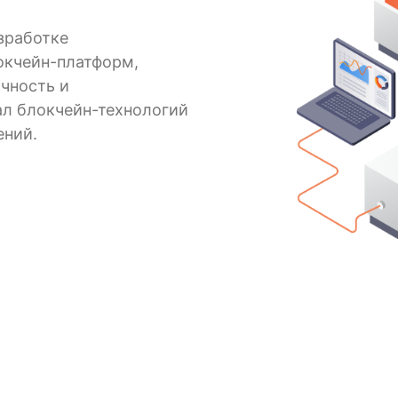
зработке
окчейн-платформ,
чность и
ал блокчейн-технологий
ений.