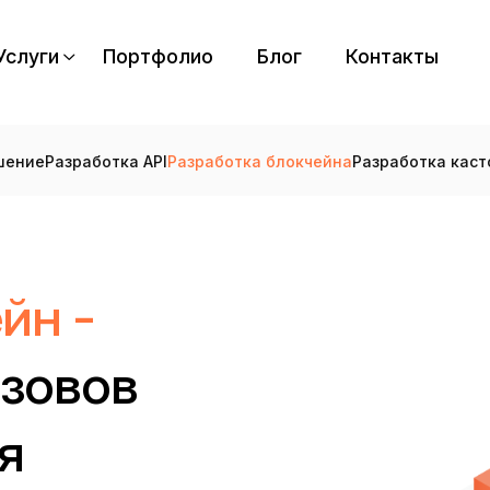
Услуги
Портфолио
Блог
Контакты
шение
Разработка API
Разработка блокчейна
Разработка каст
йн -
зовов
я