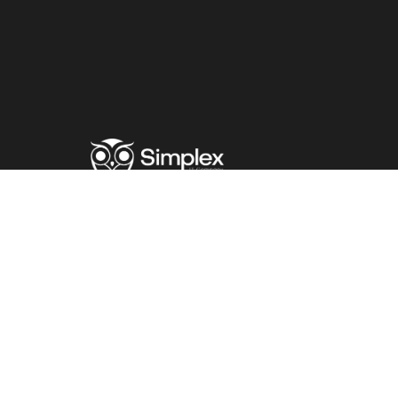
Крылья инноваций
и
стремление к
совершенству
Политическое заявление
Конфликт интересов
© 2016 - 2026 Simplex ITC ООО СП