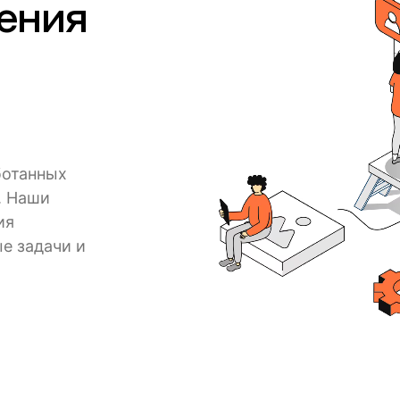
ения
ботанных
. Наши
ия
е задачи и