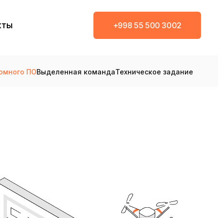
кты
+998 55 500 3002
омного ПО
Выделенная команда
Техническое задание