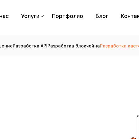
нас
Услуги
Портфолио
Блог
Конта
шение
Разработка API
Разработка блокчейна
Разработка каст